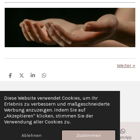
Weiter
»
T
T
T
T
e
e
e
e
i
i
i
i
l
l
l
l
e
e
e
e
Diese Website verwendet Cookies, um Ihr
I
W
n
n
n
n
Erlebnis zu verbessern und maßgeschneiderte
n
h
© 2025 Cranio Daniela Sailer
Impressum / Datenschutz
Werbung anzuzeigen. Indem Sie auf
s
a
„Akzeptieren“ klicken, stimmen Sie der
t
t
Verwendung aller Cookies zu.
a
s
g
A
Ablehnen
Zustimmen
r
p
E-Mail
Telefon
Karte
Facebook
WhatsApp